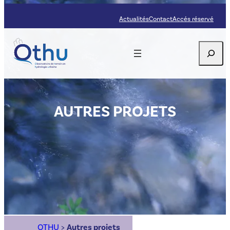
Aller
Actualités
Contact
Accés réservé
au
contenu
Recherc
AUTRES PROJETS
OTHU
>
Autres projets