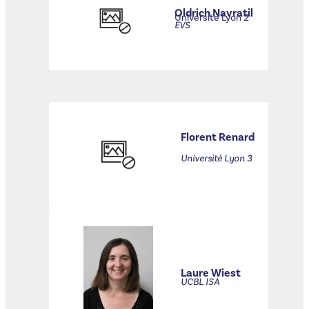
Oldrich Navratil
Université Lyon 2
EVS
Florent Renard
Université Lyon 3
Laure Wiest
UCBL ISA