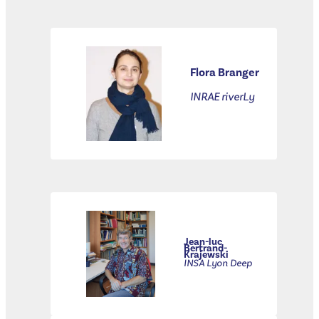
Flora Branger
INRAE riverLy
Jean-luc
Bertrand-
Krajewski
INSA Lyon Deep