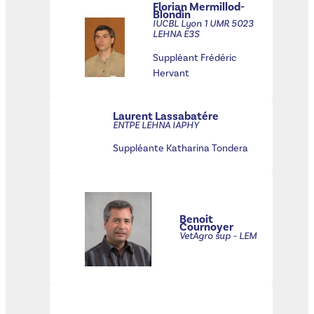
Florian Mermillod-
Blondin
IUCBL Lyon 1 UMR 5023
LEHNA E3S
Suppléant Frédéric
Hervant
Laurent Lassabatére
ENTPE LEHNA
IAPHY
Suppléante Katharina Tondera
Benoit
Cournoyer
VetAgro sup – LEM