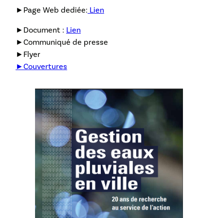
►Page Web dediée:
Lien
►Document :
Lien
►Communiqué de presse
►Flyer
►Couvertures