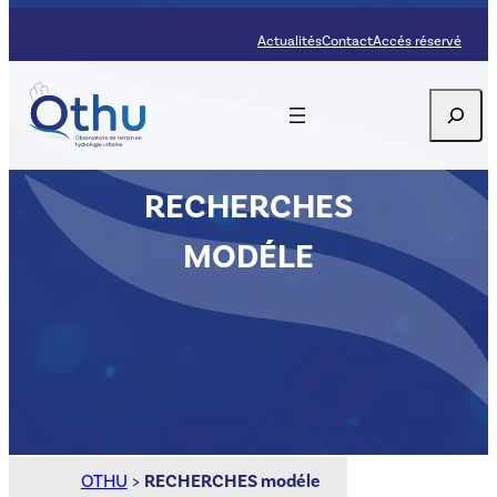
Aller
Actualités
Contact
Accés réservé
au
contenu
Recherc
RECHERCHES
MODÉLE
OTHU
>
RECHERCHES modéle